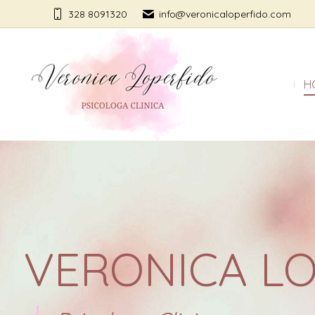
328 8091320
info@veronicaloperfido.com
H
VERONICA L