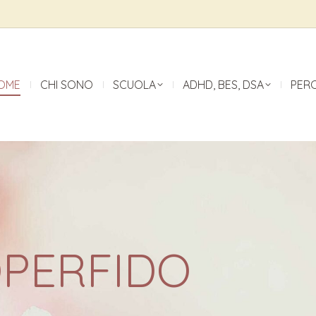
OME
CHI SONO
SCUOLA
ADHD, BES, DSA
PER
OPERFIDO