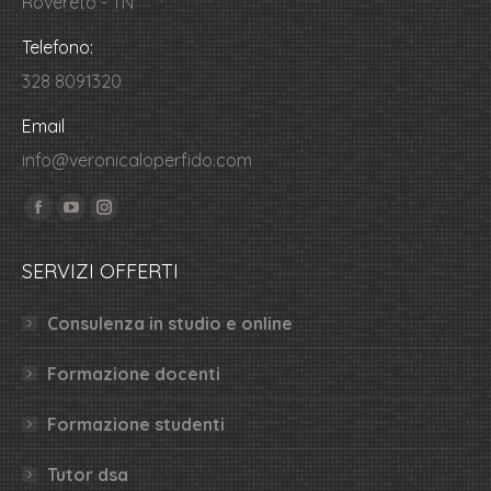
Rovereto - TN
Telefono:
328 8091320
Email
info@veronicaloperfido.com
Ci puoi trovare su:
Facebook
YouTube
Instagram
page
page
page
SERVIZI OFFERTI
opens
opens
opens
in
in
in
Consulenza in studio e online
new
new
new
window
window
window
Formazione docenti
Formazione studenti
Tutor dsa