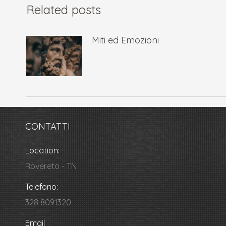
Related posts
Miti ed Emozioni
CONTATTI
Location:
Rovereto - TN
Telefono:
328 8091320
Email