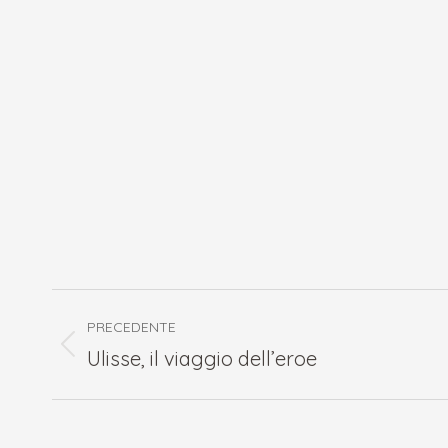
Naviga
PRECEDENTE
tra
Post
Ulisse, il viaggio dell’eroe
i
precedente:
post