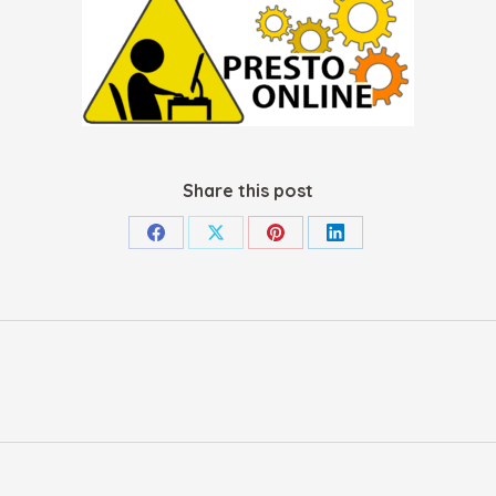
Share this post
Condividi
Condividi
Condividi
Condividi
su
su
su
su
Facebook
X
Pinterest
LinkedIn
Prossimo
post: