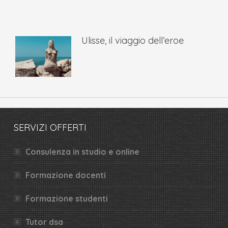
Ulisse, il viaggio dell’eroe
SERVIZI OFFERTI
Consulenza in studio e online
Formazione docenti
Formazione studenti
Tutor dsa