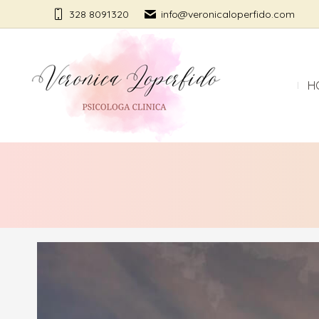
328 8091320
info@veronicaloperfido.com
H