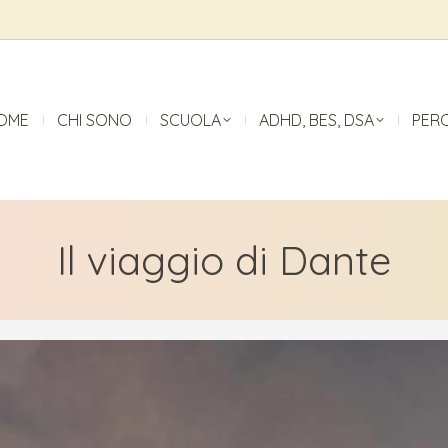
OME
CHI SONO
SCUOLA
ADHD, BES, DSA
PER
Il viaggio di Dante