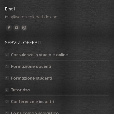
Email
info@veronicaloperfido.com
Ci puoi trovare su:
Facebook
YouTube
Instagram
page
page
page
SERVIZI OFFERTI
opens
opens
opens
in
in
in
Consulenza in studio e online
new
new
new
window
window
window
Formazione docenti
Formazione studenti
Tutor dsa
Conferenze e incontri
Lo psicologo scolastico