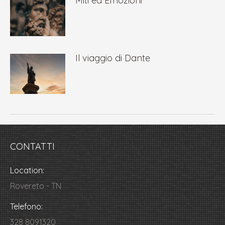
Miti ed Emozioni
Il viaggio di Dante
CONTATTI
Location:
Rovereto - TN
Telefono:
328 8091320