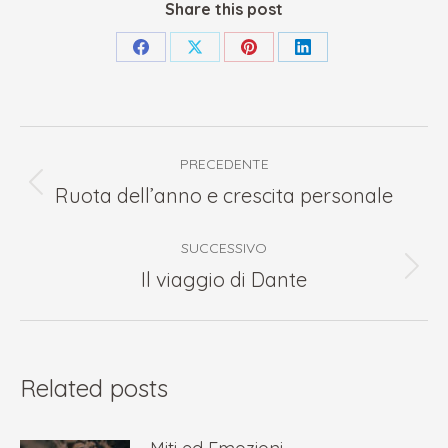
Share this post
Condividi
Condividi
Condividi
Condividi
su
su
su
su
Facebook
X
Pinterest
LinkedIn
Naviga
PRECEDENTE
tra
Ruota dell’anno e crescita personale
Post
i
precedente:
SUCCESSIVO
post
Il viaggio di Dante
Prossimo
post:
Related posts