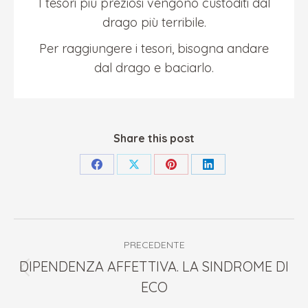
I tesori più preziosi vengono custoditi dal
drago più terribile.
Per raggiungere i tesori, bisogna andare
dal drago e baciarlo.
Share this post
Condividi
Condividi
Condividi
Condividi
su
su
su
su
Facebook
X
Pinterest
LinkedIn
Naviga
PRECEDENTE
tra
DIPENDENZA AFFETTIVA. LA SINDROME DI
Post
i
ECO
precedente: