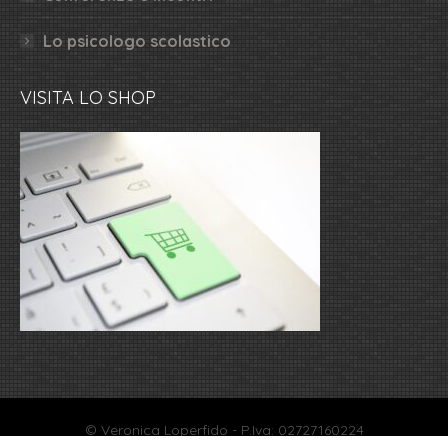
Lo psicologo scolastico
VISITA LO SHOP
© Veronica Loperfido - P.Iva: 02727160224