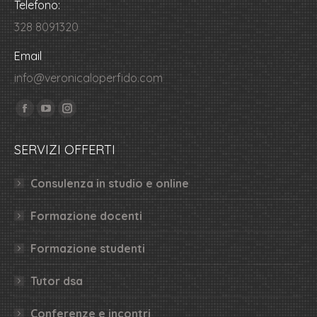
Telefono:
328 8091320
Email
info@veronicaloperfido.com
Ci puoi trovare su:
Facebook
YouTube
Instagram
page
page
page
SERVIZI OFFERTI
opens
opens
opens
in
in
in
Consulenza in studio e online
new
new
new
window
window
window
Formazione docenti
Formazione studenti
Tutor dsa
Conferenze e incontri